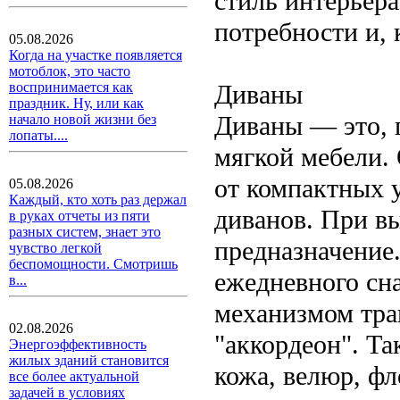
стиль интерьер
потребности и, 
05.08.2026
Когда на участке появляется
мотоблок, это часто
Диваны
воспринимается как
праздник. Ну, или как
Диваны — это, 
начало новой жизни без
лопаты....
мягкой мебели.
от компактных 
05.08.2026
Каждый, кто хоть раз держал
диванов. При в
в руках отчеты из пяти
разных систем, знает это
предназначение.
чувство легкой
беспомощности. Смотришь
ежедневного сна
в...
механизмом тра
02.08.2026
"аккордеон". Т
Энергоэффективность
жилых зданий становится
кожа, велюр, ф
все более актуальной
задачей в условиях