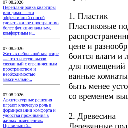
07.08.2026
Перепланировка квартиры
или дома — это
1. Пластик
эффективный способ
сделать жилое пространство
Пластиковые по
более функциональным,
комфортным и...
распространенн
цене и разнообр
07.08.2026
боится влаги и 
Жить в небольшой квартире
— это зачастую вызов,
для помещений 
связанный с ограниченным
пространством и
ванные комнаты
необходимостью
максимально...
быть менее уст
со временем выц
07.08.2026
Архитектурные решения
играют ключевую роль в
формировании комфорта и
2. Древесина
удобства проживания в
жилых помещениях.
Деревянные по
Правильный...