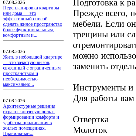
Подготовка к ра
07.08.2026
Перепланировка квартиры
Прежде всего, 
или дома — это
эффективный способ
мебели. Если он
сделать жилое пространство
более функциональным,
трещины или сл
комфортным и...
отремонтироват
07.08.2026
можно использов
Жить в небольшой квартире
— это зачастую вызов,
заменить отдель
связанный с ограниченным
пространством и
необходимостью
максимально...
Инструменты и
Для работы вам
07.08.2026
Архитектурные решения
играют ключевую роль в
Отвертка
формировании комфорта и
удобства проживания в
Молоток
жилых помещениях.
Правильный...