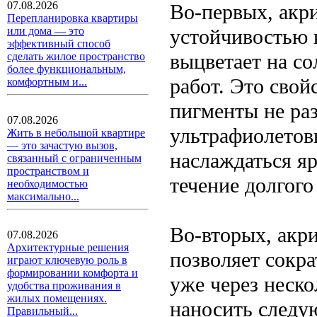
07.08.2026
Во-первых, акри
Перепланировка квартиры
устойчивостью 
или дома — это
эффективный способ
выцветает на с
сделать жилое пространство
более функциональным,
работ. Это свой
комфортным и...
пигменты не ра
07.08.2026
ультрафиолетов
Жить в небольшой квартире
— это зачастую вызов,
наслаждаться я
связанный с ограниченным
пространством и
течение долгого
необходимостью
максимально...
Во-вторых, акри
07.08.2026
Архитектурные решения
позволяет сокра
играют ключевую роль в
формировании комфорта и
уже через неск
удобства проживания в
жилых помещениях.
наносить следу
Правильный...