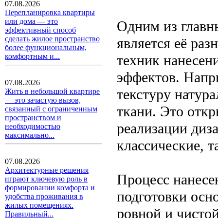
07.08.2026
Перепланировка квартиры
или дома — это
Одним из главн
эффективный способ
сделать жилое пространство
является её раз
более функциональным,
техник нанесен
комфортным и...
эффектов. Напр
07.08.2026
текстуру натура
Жить в небольшой квартире
— это зачастую вызов,
ткани. Это отк
связанный с ограниченным
пространством и
реализации диза
необходимостью
максимально...
классические, т
07.08.2026
Архитектурные решения
Процесс нанесе
играют ключевую роль в
формировании комфорта и
подготовки осн
удобства проживания в
жилых помещениях.
ровной и чисто
Правильный...