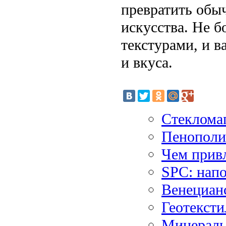
превратить обы
искусства. Не б
текстурами, и 
и вкуса.
Стекломаг
Пенополис
Чем прив
SPC: нап
Венецианс
Геотексти
Минеральн