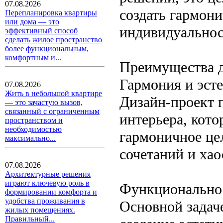
07.08.2026
создать гармон
Перепланировка квартиры
или дома — это
индивидуальност
эффективный способ
сделать жилое пространство
более функциональным,
комфортным и...
Преимущества д
Гармония и эст
07.08.2026
Жить в небольшой квартире
Дизайн-проект 
— это зачастую вызов,
связанный с ограниченным
интерьера, кото
пространством и
необходимостью
гармоничное це
максимально...
сочетаний и хао
07.08.2026
Архитектурные решения
играют ключевую роль в
Функциональнос
формировании комфорта и
удобства проживания в
Основной задаче
жилых помещениях.
Правильный...