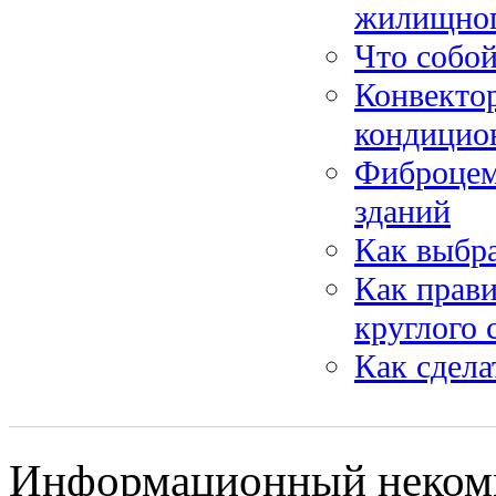
жилищног
Что собой
Конвекто
кондицио
Фиброцем
зданий
Как выбра
Как прав
круглого 
Как сдела
Информационный некомме