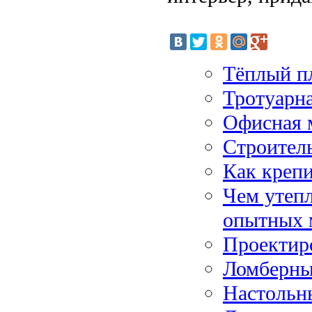
Тёплый п
Тротуарна
Офисная 
Строитель
Как креп
Чем утепл
опытных 
Проектир
Ломберный
Настольн