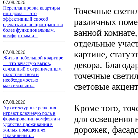
07.08.2026
Перепланировка квартиры
Точечные свети
или дома — это
эффективный способ
различных помещ
сделать жилое пространство
ванной комнате,
более функциональным,
комфортным и...
отдельные участ
картине, стату
07.08.2026
Жить в небольшой квартире
декора. Благода
— это зачастую вызов,
связанный с ограниченным
точечные свети
пространством и
необходимостью
световые акцен
максимально...
07.08.2026
Кроме того, точ
Архитектурные решения
играют ключевую роль в
для освещения 
формировании комфорта и
удобства проживания в
дорожек, фасадо
жилых помещениях.
Правильный...