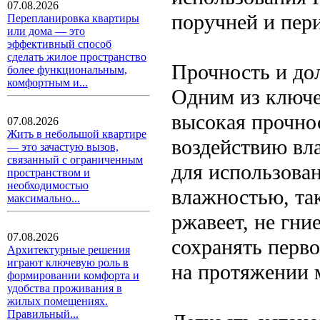
07.08.2026
поручней и пер
Перепланировка квартиры
или дома — это
эффективный способ
сделать жилое пространство
Прочность и до
более функциональным,
комфортным и...
Одним из ключе
высокая прочно
07.08.2026
Жить в небольшой квартире
воздействию вла
— это зачастую вызов,
связанный с ограниченным
для использова
пространством и
необходимостью
влажностью, та
максимально...
ржавеет, не гни
07.08.2026
сохранять перв
Архитектурные решения
играют ключевую роль в
на протяжении 
формировании комфорта и
удобства проживания в
жилых помещениях.
Правильный...