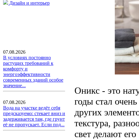
Дизайн и интерьер
07.08.2026
В условиях постоянно
растущих требований к
комфорту и
энергоэффективности
современных зданий особое
значение...
Оникс - это нат
годы стал очен
07.08.2026
Вода на участке ведёт себя
других элементо
предсказуемо: стекает вниз и
задерживается там, где грунт
текстура, разно
её не пропускает. Если под...
свет делают ег