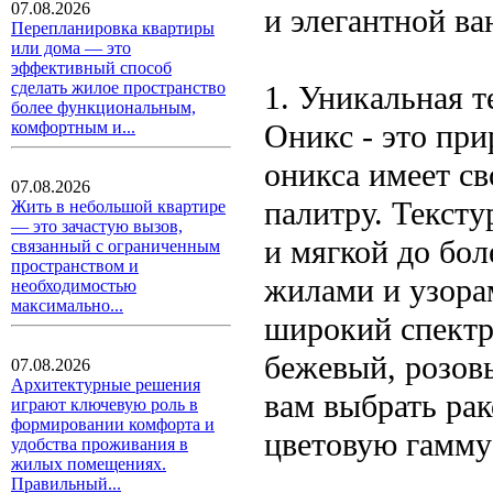
07.08.2026
и элегантной ва
Перепланировка квартиры
или дома — это
эффективный способ
сделать жилое пространство
1. Уникальная т
более функциональным,
Оникс - это при
комфортным и...
оникса имеет с
07.08.2026
палитру. Тексту
Жить в небольшой квартире
— это зачастую вызов,
и мягкой до бо
связанный с ограниченным
пространством и
жилами и узорам
необходимостью
максимально...
широкий спектр
бежевый, розовы
07.08.2026
Архитектурные решения
вам выбрать рак
играют ключевую роль в
формировании комфорта и
цветовую гамму
удобства проживания в
жилых помещениях.
Правильный...