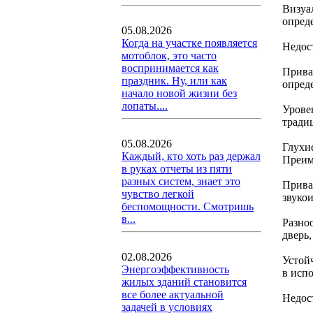
Визуа
опред
05.08.2026
Когда на участке появляется
Недос
мотоблок, это часто
воспринимается как
Прива
праздник. Ну, или как
опред
начало новой жизни без
лопаты....
Урове
тради
05.08.2026
Глухи
Каждый, кто хоть раз держал
Преим
в руках отчеты из пяти
разных систем, знает это
Прива
чувство легкой
звуко
беспомощности. Смотришь
в...
Разноо
дверь
02.08.2026
Устой
Энергоэффективность
в исп
жилых зданий становится
все более актуальной
Недос
задачей в условиях