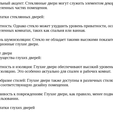
льный акцент: Стеклянные двери могут служить элементом деко
еленных частях помещения.
татки стеклянных дверей:
тность: Однако стекло может ухудшить уровень приватности, осо
еленных комнатах, таких как спальня или ванная.
нь шумоизоляции: Стекло не обладает такими высокими показат
ционные глухие двери.
е двери
ущества глухих дверей:
тность и изоляция: Глухие двери обеспечивают высокий уровен
изоляцию. Это особенно актуально для спален и рабочих комнат.
бразие стилей: Глухие двери также доступны в различных стилях
, соответствующую дизайну помещения.
чивость к повреждениям: Глухие двери, как правило, менее по
ользовании.
татки глухих дверей