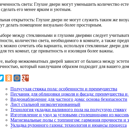
иченность света: Глухие двери могут уменьшить количество есте
 сделать его менее ярким и уютным.
льная открытость: Глухие двери не могут служить таким же визу
гут делать помещение визуально более просторным.
ыборе между стеклянными и глухими дверями следует учитывать
ности, количество света, необходимого в комнате, а также пред
ях можно сочетать оба варианта, используя стеклянные двери дл
для тех комнат, где приватность и изоляция более важны.
ге, выбор межкомнатных дверей зависит от баланса между эстет
ичностью, который наилучшим образом подходит для вашего дом
Полусухая стяжка пола: особенности и преимущества
Песчаник для облицовки цоколя и фасада: преимущества и
Видеонаблюдение для частного дома: основа безопасности
Лист стальной низколегированный
Технология укладки наливного пола на полусухую стяжку
Изготовление и уход за угловыми столешницами из массив
Магнезиальные полы с топпингом: гармония прочности и 
Укладка рулонного газона: технология и нюансы процесса