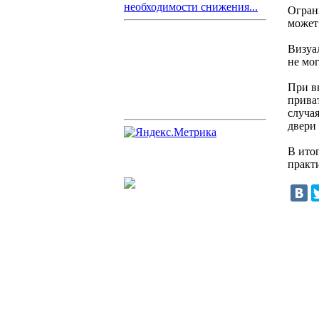
необходимости снижения...
Огран
может
Визуа
не мо
При в
приват
случа
двери 
В ито
практ