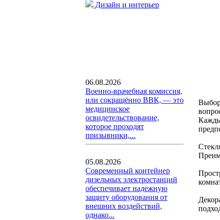
Дизайн и интерьер
06.08.2026
Военно-врачебная комиссия,
или сокращённо ВВК, — это
Выбор
медицинское
вопро
освидетельствование,
Кажды
которое проходят
предп
призывники,...
Стекл
Преим
05.08.2026
Современный контейнер
Прост
дизельных электростанций
комна
обеспечивает надежную
защиту оборудования от
Декора
внешних воздействий,
подхо
однако...