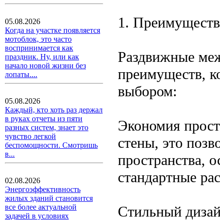
1. Преимуществ
05.08.2026
Когда на участке появляется
мотоблок, это часто
воспринимается как
Раздвижные меж
праздник. Ну, или как
начало новой жизни без
преимуществ, к
лопаты....
выбором:
05.08.2026
Каждый, кто хоть раз держал
в руках отчеты из пяти
Экономия простр
разных систем, знает это
чувство легкой
стены, это позв
беспомощности. Смотришь
в...
пространства, 
стандартные ра
02.08.2026
Энергоэффективность
жилых зданий становится
все более актуальной
Стильный дизай
задачей в условиях