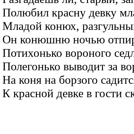
Полюбил красну девку мл
Младой конюх, разгульный
Он конюшню ночью отпир
Потихонько вороного седл
Полегонько выводит за во
На коня на борзого садитс
К красной девке в гости ск