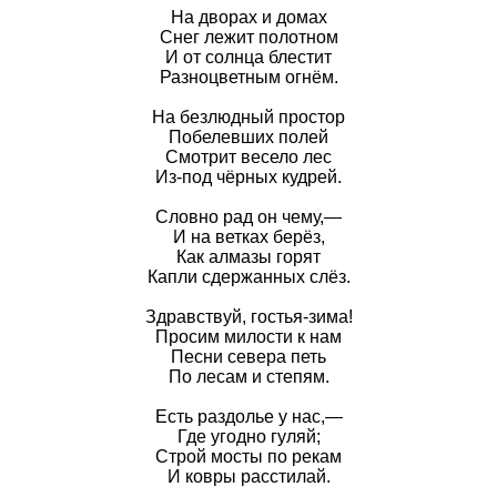
На дворах и домах
Снег лежит полотном
И от солнца блестит
Разноцветным огнём.
На безлюдный простор
Побелевших полей
Смотрит весело лес
Из-под чёрных кудрей.
Словно рад он чему,—
И на ветках берёз,
Как алмазы горят
Капли сдержанных слёз.
Здравствуй, гостья-зима!
Просим милости к нам
Песни севера петь
По лесам и степям.
Есть раздолье у нас,—
Где угодно гуляй;
Строй мосты по рекам
И ковры расстилай.