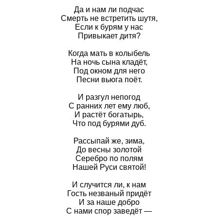
Да и нам ли подчас
Смерть не встретить шутя,
Если к бурям у нас
Привыкает дитя?
Когда мать в колыбель
На ночь сына кладёт,
Под окном для него
Песни вьюга поёт.
И разгул непогод
С ранних лет ему люб,
И растёт богатырь,
Что под бурями дуб.
Рассыпай же, зима,
До весны золотой
Серебро по полям
Нашей Руси святой!
И случится ли, к нам
Гость незваный придёт
И за наше добро
С нами спор заведёт —