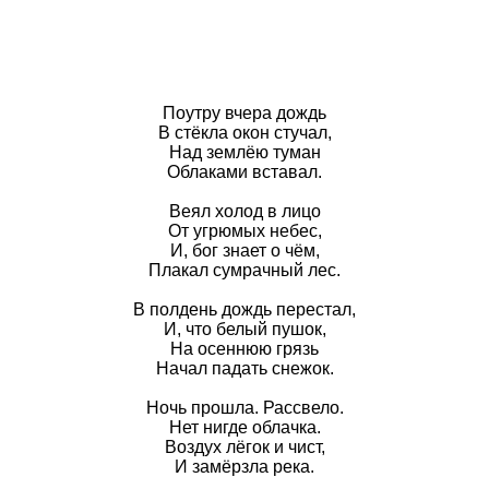
Поутру вчера дождь
В стёкла окон стучал,
Над землёю туман
Облаками вставал.
Веял холод в лицо
От угрюмых небес,
И, бог знает о чём,
Плакал сумрачный лес.
В полдень дождь перестал,
И, что белый пушок,
На осеннюю грязь
Начал падать снежок.
Ночь прошла. Рассвело.
Нет нигде облачка.
Воздух лёгок и чист,
И замёрзла река.