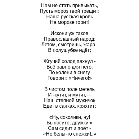
Нам не стать привыкать,
Пусть мороз твой трещит:
Наша русская кровь
На морозе горит!
Искони уж таков
Православный народ:
Летом, смотришь, жара -
В полушубке идёт;
Жгучий холод пахнул -
Всё равно для него:
По колени в снегу,
Говорит: «Ничего!»
В чистом поле метель
И -кутит, и мутит,—
Наш степной мужичок
Едет в санках, кряхтит:
«Ну, соколики, ну!
Выносите, дружки!»
Сам сидит и поёт -
«Не белы-то снежки!..»