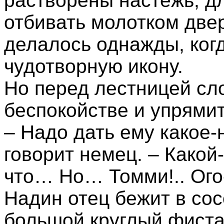
растворены настежь, д
отбивать молотком две
делалось однажды, ког
чудотворную икону.
Но перед лестницей сл
беспокойстве и упрямит
– Надо дать ему какое
говорит немец. – Какой
что… Но… Томми!.. Ого-
Надин отец бежит в со
большой круглый фиста