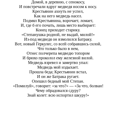
Домой, в деревню, с сенокосу,
И повстречали вдруг медведя носом к носу.
Крестьянин ахнуть не успел,
Как на него медведь насел.
Подмял Крестьянина, ворочает, ломает,
И, где б его почать, лишь место выбирает:
Конец приходит старику.
«Степанушка родной, не выдай, милой!»
Из-под медведя он взмолился Батраку.
Вот, новый Геркулес, со всей собравшись силой,
Что̀ только было в нем,
Отнес полчерепа медведю топором
И брюхо проколол ему железной вилой.
Медведь взревел и замертво упал:
Медведь мой издыхает.
Прошла беда; Крестьянин встал,
И он же Батрака ругает.
Опешил бедный мой Степан.
«Помилуй», говорит: «за что?» — «За что, болван!
Чему обрадовался сдуру?
Знай колет: всю испортил шкуру!»